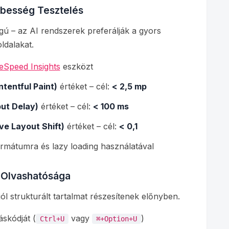
ebesség Tesztelés
ágú – az AI rendszerek preferálják a gyors
ldalakat.
eSpeed Insights
eszközt
tentful Paint)
értéket – cél:
< 2,5 mp
put Delay)
értéket – cél:
< 100 ms
ve Layout Shift)
értéket – cél:
< 0,1
rmátumra és lazy loading használatával
 Olvashatósága
l strukturált tartalmat részesítenek előnyben.
skódját (
vagy
)
Ctrl+U
⌘+Option+U