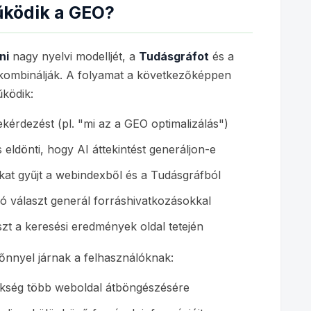
ködik a GEO?
ni
nagy nyelvi modelljét, a
Tudásgráfot
és a
kombinálják. A folyamat a következőképpen
ködik:
kérdezést (pl. "mi az a GEO optimalizálás")
 eldönti, hogy AI áttekintést generáljon-e
kat gyűjt a webindexből és a Tudásgráfból
ó választ generál forráshivatkozásokkal
zt a keresési eredmények oldal tetején
őnnyel járnak a felhasználóknak:
kség több weboldal átböngészésére