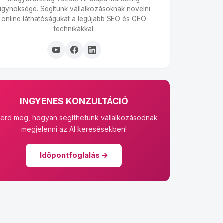
ügynöksége. Segítünk vállalkozásoknak növelni
online láthatóságukat a legújabb SEO és GEO
technikákkal.
INGYENES KONZULTÁCIÓ
merd meg, hogyan segíthetünk vállalkozásodnak
megjelenni az AI keresésekben!
Időpontfoglalás →