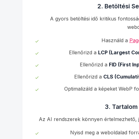
2. Betöltési S
A gyors betöltési idő kritikus fontoss
webo
Használd a
Pag
Ellenőrizd a
LCP (Largest Con
Ellenőrizd a
FID (First In
Ellenőrizd a
CLS (Cumulati
Optimalizáld a képeket WebP fo
3. Tartalom
Az AI rendszerek könnyen értelmezhető, jó
Nyisd meg a weboldalad forrá