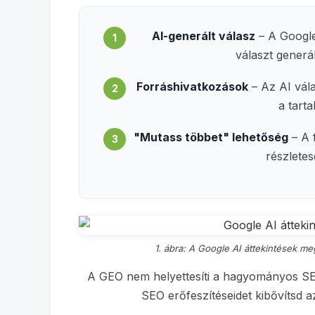
AI-generált válasz
– A Google
1
választ generá
Forráshivatkozások
– Az AI vála
2
a tart
"Mutass többet" lehetőség
– A 
3
részletes
1. ábra: A Google AI áttekintések m
A GEO nem helyettesíti a hagyományos S
SEO erőfeszítéseidet kibővítsd az