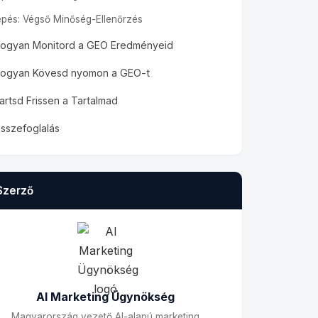
lépés: Végső Minőség-Ellenőrzés
ogyan Monitord a GEO Eredményeid
ogyan Kövesd nyomon a GEO-t
artsd Frissen a Tartalmad
sszefoglalás
Szerző
AI Marketing Ügynökség
Magyarország vezető AI-alapú marketing