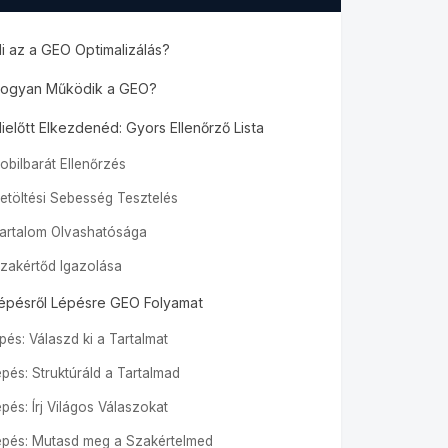
i az a GEO Optimalizálás?
ogyan Működik a GEO?
ielőtt Elkezdenéd: Gyors Ellenőrző Lista
Mobilbarát Ellenőrzés
Betöltési Sebesség Tesztelés
Tartalom Olvashatósága
Szakértőd Igazolása
épésről Lépésre GEO Folyamat
épés: Válaszd ki a Tartalmat
lépés: Struktúráld a Tartalmad
épés: Írj Világos Válaszokat
lépés: Mutasd meg a Szakértelmed