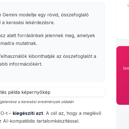
 Gemini modellje egy rövid, összefoglaló
l a keresési lekérdezésre.
sz alatt forráslinkek jelennek meg, amelyek
almadra mutatnak.
felhasználók kibonthatják az összefoglalót a
ebb információkért.
Is
egjelenése a keresési eredmények oldalán
EO-t –
kiegészíti azt
. A cél az, hogy a meglévő
 AI-kompatibilis tartalomkészítéssel.