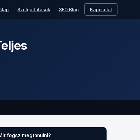
őlap
Szolgáltatások
SEO Blog
Kapcsolat
eljes
Mit fogsz megtanulni?