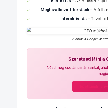
Kontextus
– Az AI összekapcso
Meghivatkozott források
– A felhas
Interaktivitás
– További k
2. ábra: A Google AI át
Szeretnéd látni a
Nézd meg esettanulmányainkat, ahol v
megje
Esettanulmány