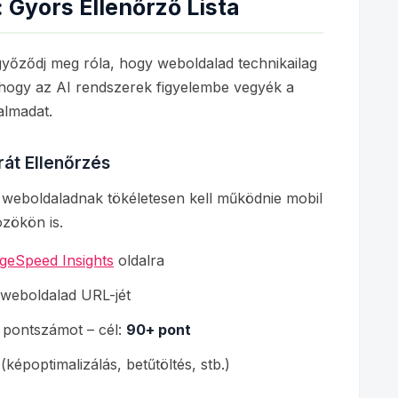
 Gyors Ellenőrző Lista
győződj meg róla, hogy weboldalad technikailag
 hogy az AI rendszerek figyelembe vegyék a
almadat.
rát Ellenőrzés
y weboldaladnak tökéletesen kell működnie mobil
zökön is.
geSpeed Insights
oldalra
weboldalad URL-jét
" pontszámot – cél:
90+ pont
 (képoptimalizálás, betűtöltés, stb.)