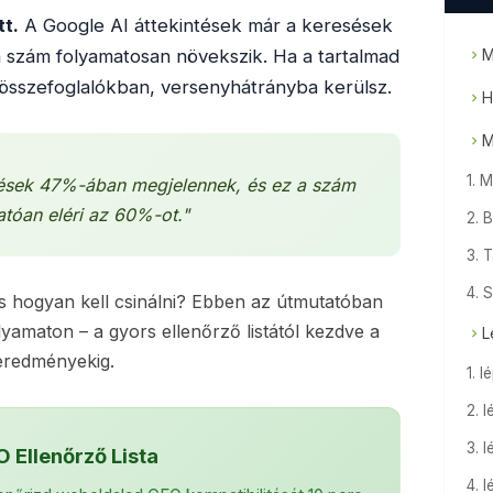
t.
A Google AI áttekintések már a keresések
 szám folyamatosan növekszik. Ha a tartalmad
M
összefoglalókban, versenyhátrányba kerülsz.
H
M
1. 
sések 47%-ában megjelennek, és ez a szám
tóan eléri az 60%-ot."
2. 
3. 
4. 
és hogyan kell csinálni? Ebben az útmutatóban
lyamaton – a gyors ellenőrző listától kezdve a
L
eredményekig.
1. l
2. 
3. l
 Ellenőrző Lista
4. 