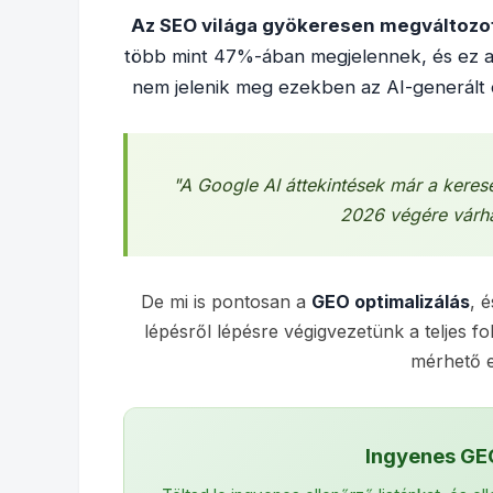
Az SEO világa gyökeresen megváltozot
több mint 47%-ában megjelennek, és ez a
nem jelenik meg ezekben az AI-generált 
"A Google AI áttekintések már a kere
2026 végére várha
De mi is pontosan a
GEO optimalizálás
, 
lépésről lépésre végigvezetünk a teljes fo
mérhető 
Ingyenes GEO