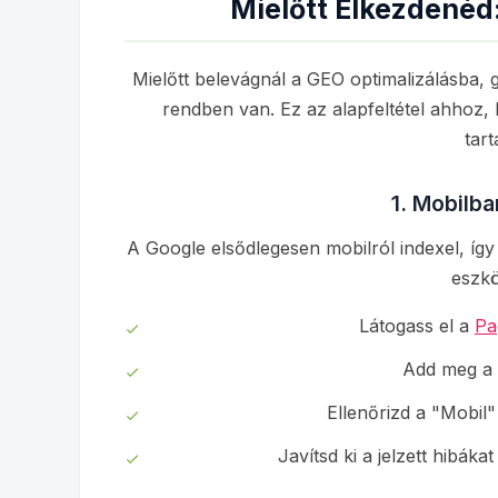
Mielőtt Elkezdenéd:
Mielőtt belevágnál a GEO optimalizálásba, 
rendben van. Ez az alapfeltétel ahhoz,
tart
1. Mobilba
A Google elsődlegesen mobilról indexel, íg
eszkö
Látogass el a
Pa
Add meg a 
Ellenőrizd a "Mobil
Javítsd ki a jelzett hibákat