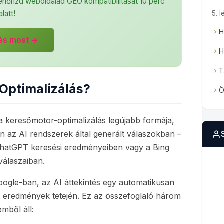
llenőrizd weboldalad GEO kompatibilitását 10 perc
alatt!
5. 
H
tés most →
H
T
 Optimalizálás?
Ö
 keresőmotor-optimalizálás legújabb formája,
n az AI rendszerek által generált válaszokban –
 ChatGPT keresési eredményeiben vagy a Bing
válaszaiban.
oogle-ban, az AI áttekintés egy automatikusan
si eredmények tetején. Ez az összefoglaló három
emből áll: