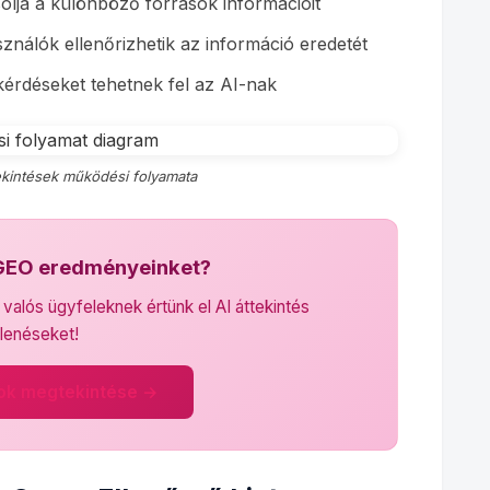
lja a különböző források információit
ználók ellenőrizhetik az információ eredetét
érdéseket tehetnek fel az AI-nak
tekintések működési folyamata
 GEO eredményeinket?
alós ügyfeleknek értünk el AI áttekintés
lenéseket!
ok megtekintése →