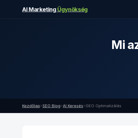
AI Marketing
Ügynökség
Mi a
Kezdőlap
>
SEO Blog
>
AI Keresés
>
GEO Optimalizálás