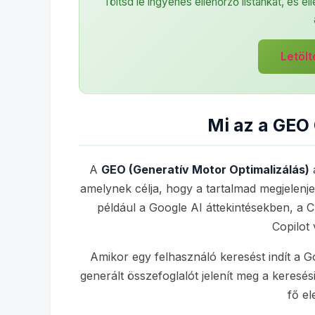
Töltsd le ingyenes ellenőrző listánkat, és e
Letöl
Mi az a GEO
A
GEO (Generatív Motor Optimalizálás)
a
amelynek célja, hogy a tartalmad megjelenje
például a Google AI áttekintésekben, a
Copilot 
Amikor egy felhasználó keresést indít a G
generált összefoglalót jelenít meg a keresé
fő el