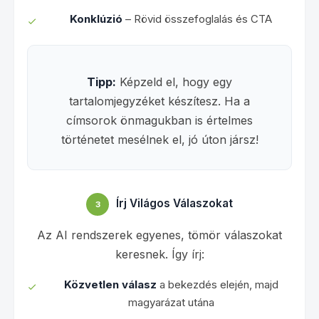
Konklúzió
– Rövid összefoglalás és CTA
Tipp:
Képzeld el, hogy egy
tartalomjegyzéket készítesz. Ha a
címsorok önmagukban is értelmes
történetet mesélnek el, jó úton jársz!
Írj Világos Válaszokat
3
Az AI rendszerek egyenes, tömör válaszokat
keresnek. Így írj:
Közvetlen válasz
a bekezdés elején, majd
magyarázat utána