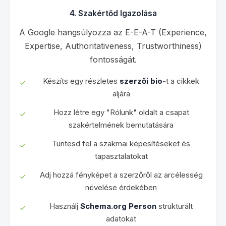
4. Szakértőd Igazolása
A Google hangsúlyozza az E-E-A-T (Experience,
Expertise, Authoritativeness, Trustworthiness)
fontosságát.
Készíts egy részletes
szerzői bio
-t a cikkek
aljára
Hozz létre egy "Rólunk" oldalt a csapat
szakértelmének bemutatására
Tüntesd fel a szakmai képesítéseket és
tapasztalatokat
Adj hozzá fényképet a szerzőről az arcélesség
növelése érdekében
Használj
Schema.org Person
strukturált
adatokat