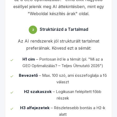
eséllyel jelenik meg AI áttekintésben, mint egy
"Weboldal készítés árak" oldal.
Struktúrázd a Tartalmad
2
Az AI rendszerek jól strukturált tartalmat
preferálnak. Kövesd ezt a sémát:
H1 cím
– Pontosan írd le a témát (pl. "Mi az a
GEO Optimalizálás? – Teljes Útmutató 2026")
Bevezető
– Max. 100 szó, ami összefoglalja a fő
választ
H2 szakaszok
– Logikusan felépített főbb
részek
H3 alfejezetek
– Részletesebb bontás a H2-k
alatt