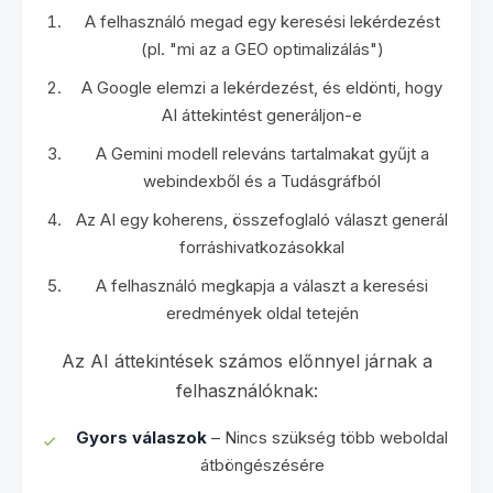
A felhasználó megad egy keresési lekérdezést
(pl. "mi az a GEO optimalizálás")
A Google elemzi a lekérdezést, és eldönti, hogy
AI áttekintést generáljon-e
A Gemini modell releváns tartalmakat gyűjt a
webindexből és a Tudásgráfból
Az AI egy koherens, összefoglaló választ generál
forráshivatkozásokkal
A felhasználó megkapja a választ a keresési
eredmények oldal tetején
Az AI áttekintések számos előnnyel járnak a
felhasználóknak:
Gyors válaszok
– Nincs szükség több weboldal
átböngészésére