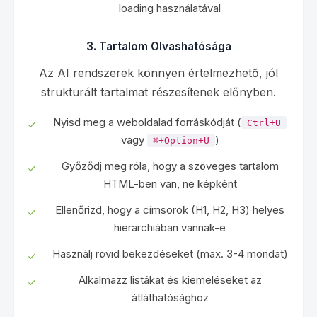
loading használatával
3. Tartalom Olvashatósága
Az AI rendszerek könnyen értelmezhető, jól
strukturált tartalmat részesítenek előnyben.
Nyisd meg a weboldalad forráskódját (
Ctrl+U
vagy
)
⌘+Option+U
Győződj meg róla, hogy a szöveges tartalom
HTML-ben van, ne képként
Ellenőrizd, hogy a címsorok (H1, H2, H3) helyes
hierarchiában vannak-e
Használj rövid bekezdéseket (max. 3-4 mondat)
Alkalmazz listákat és kiemeléseket az
átláthatósághoz