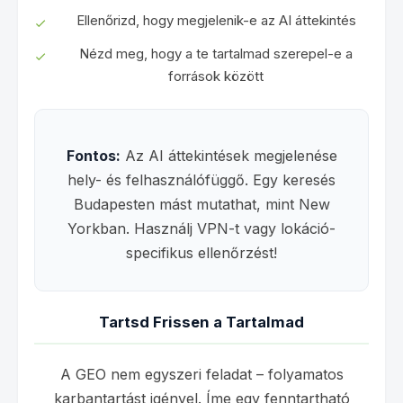
Ellenőrizd, hogy megjelenik-e az AI áttekintés
Nézd meg, hogy a te tartalmad szerepel-e a
források között
Fontos:
Az AI áttekintések megjelenése
hely- és felhasználófüggő. Egy keresés
Budapesten mást mutathat, mint New
Yorkban. Használj VPN-t vagy lokáció-
specifikus ellenőrzést!
Tartsd Frissen a Tartalmad
A GEO nem egyszeri feladat – folyamatos
karbantartást igényel. Íme egy fenntartható