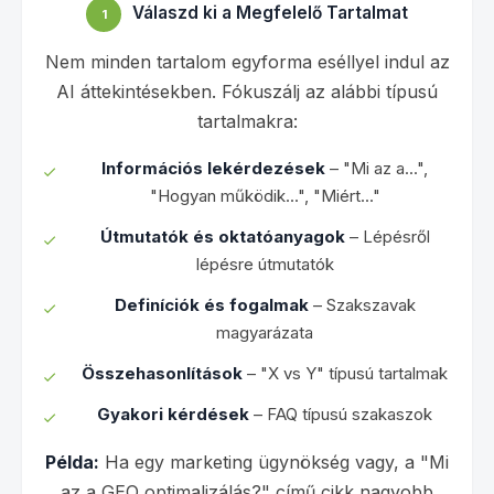
Válaszd ki a Megfelelő Tartalmat
1
Nem minden tartalom egyforma eséllyel indul az
AI áttekintésekben. Fókuszálj az alábbi típusú
tartalmakra:
Információs lekérdezések
– "Mi az a...",
"Hogyan működik...", "Miért..."
Útmutatók és oktatóanyagok
– Lépésről
lépésre útmutatók
Definíciók és fogalmak
– Szakszavak
magyarázata
Összehasonlítások
– "X vs Y" típusú tartalmak
Gyakori kérdések
– FAQ típusú szakaszok
Példa:
Ha egy marketing ügynökség vagy, a "Mi
az a GEO optimalizálás?" című cikk nagyobb