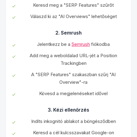
Keresd meg a "SERP Features" szűrőt
Válaszd ki az "AI Overviews" lehetőséget
2. Semrush
Jelentkezz be a
Semrush
fiókodba
Add meg a weboldalad URL-jét a Position
Trackingben
A "SERP Features" szakaszban szűrj "AI
Overview"-ra
Kövesd a megjelenéseket idővel
3. Kézi ellenőrzés
Indíts inkognitó ablakot a böngésződben
Keresd a cél kulcsszavakat Google-on