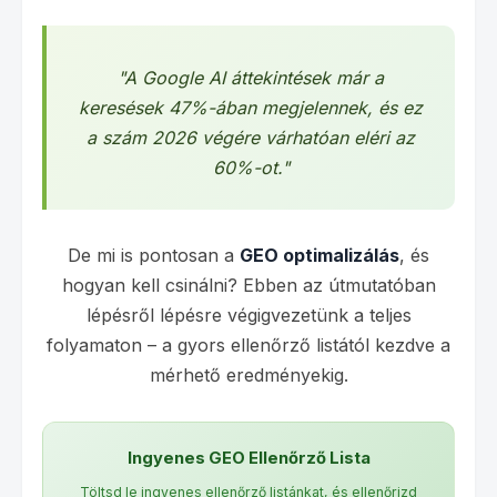
"A Google AI áttekintések már a
keresések 47%-ában megjelennek, és ez
a szám 2026 végére várhatóan eléri az
60%-ot."
De mi is pontosan a
GEO optimalizálás
, és
hogyan kell csinálni? Ebben az útmutatóban
lépésről lépésre végigvezetünk a teljes
folyamaton – a gyors ellenőrző listától kezdve a
mérhető eredményekig.
Ingyenes GEO Ellenőrző Lista
Töltsd le ingyenes ellenőrző listánkat, és ellenőrizd