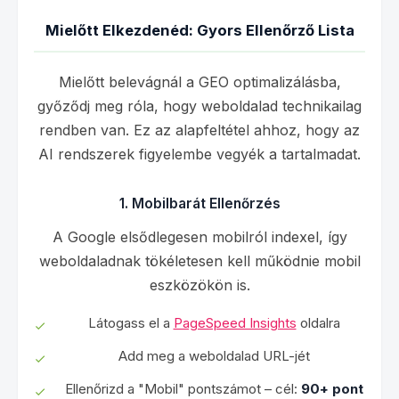
Mielőtt Elkezdenéd: Gyors Ellenőrző Lista
Mielőtt belevágnál a GEO optimalizálásba,
győződj meg róla, hogy weboldalad technikailag
rendben van. Ez az alapfeltétel ahhoz, hogy az
AI rendszerek figyelembe vegyék a tartalmadat.
1. Mobilbarát Ellenőrzés
A Google elsődlegesen mobilról indexel, így
weboldaladnak tökéletesen kell működnie mobil
eszközökön is.
Látogass el a
PageSpeed Insights
oldalra
Add meg a weboldalad URL-jét
Ellenőrizd a "Mobil" pontszámot – cél:
90+ pont