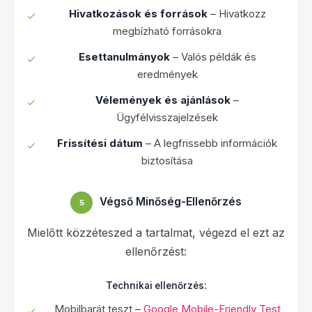
Hivatkozások és források
– Hivatkozz
megbízható forrásokra
Esettanulmányok
– Valós példák és
eredmények
Vélemények és ajánlások
–
Ügyfélvisszajelzések
Frissítési dátum
– A legfrissebb információk
biztosítása
Végső Minőség-Ellenőrzés
5
Mielőtt közzéteszed a tartalmat, végezd el ezt az
ellenőrzést:
Technikai ellenőrzés:
Mobilbarát teszt –
Google Mobile-Friendly Test