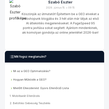
Szabó Eszter
2026. június 15. • 09:15
Köszönjük az útmutatót! Építettem be a GEO elveket a
webshopunk blogjába és 3 hét után már látjuk az első
AI áttekintés megjelenéseket. A PageSpeed 95
pontra javítása sokat segített. Ajánlom mindenkinek,
aki komolyan gondolja az online jelenlétet 2026-ban!
Mit fogsz megtanulni?
Mi az a GEO Optimalizálás?
Hogyan Működik a GEO?
Mielőtt Elkezdenéd: Gyors Ellenőrző Lista
1. Mobilbarát Ellenőrzés
2. Betöltési Sebesség Tesztelés