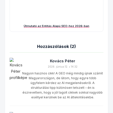
Útmutató az Entitás Alapú SEO-hoz 2026-ban
Hozzászólások (2)
Kovács Péter
2026. június 12. • 14:32
Nagyon hasznos cikk! A GEO még mindig újnak számít
Magyarországon, de látom, hogy egyre több
ügyfelem kérdez az AI megjelenésekről. A
strukturálási tipp különösen tetszett – én is
észrevettem, hogy a jól tagolt cikkek sokkal nagyobb
eséllyel kerülnek be az AI áttekintésekbe.