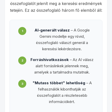
összefoglalót jelenít meg a keresési eredmények
tetején. Ez az összefoglaló három fő elemből áll:
AI-generált válasz
– A Google
1
Gemini modellje egy rövid,
összefoglaló választ generál a
keresési lekérdezésre.
Forráshivatkozások
– Az AI válasz
2
alatt forráslinkek jelennek meg,
amelyek a tartalmadra mutatnak.
"Mutass többet" lehetőség
– A
3
felhasználók kibonthatják az
összefoglalót a részletesebb
információkért.