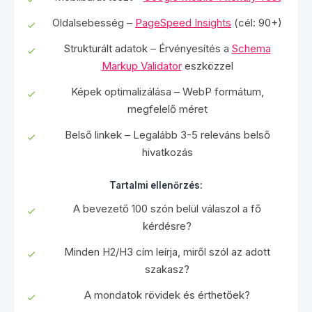
Oldalsebesség –
PageSpeed Insights
(cél: 90+)
Strukturált adatok – Érvényesítés a
Schema
Markup Validator
eszközzel
Képek optimalizálása – WebP formátum,
megfelelő méret
Belső linkek – Legalább 3-5 releváns belső
hivatkozás
Tartalmi ellenőrzés:
A bevezető 100 szón belül válaszol a fő
kérdésre?
Minden H2/H3 cím leírja, miről szól az adott
szakasz?
A mondatok rövidek és érthetőek?