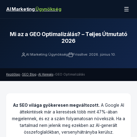
☰
AI Marketing
Ügynökség
Mi az a GEO Optimalizálás? – Teljes Útmutató
2026
AI Marketing Ügynökség
Frissítve: 2026. június 10.
Kezdőlap
SEO Blog
AI Keresés
GEO Optimalizálás
>
>
>
Az SEO világa gyökeresen megváltozott.
A Google AI
áttekintések már a keresések több mint 47%-ában
megjelennek, és ez a szám folyamatosan növekszik. Ha a
tartalmad nem jelenik meg ezekben az AI-generált
összefoglalókban, versenyhátrányba kerülsz.