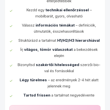
elterjedtebbek
Kezdd egy
technikai ellenőrzéssel
–
mobilbarát, gyors, olvasható
Válassz
információs témákat
– definíciók,
útmutatók, összehasonlítások
Struktúrázd a tartalmat
H1/H2/H3 hierarchiával
Írj
világos, tömör válaszokat
a bekezdések
elején
Bizonyítsd
szakértői hitelességed
szerzői bio-
val és forrásokkal
Légy türelmes
– az eredmények 2-4 hét alatt
jelennek meg
Tartsd frissen
a tartalmat negyedévente