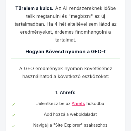
Türelem a kulcs.
Az AI rendszereknek időbe
telik megtanulni és "megbízni" az új
tartalmadban. Ha 4 hét elteltével sem látod az
eredményeket, érdemes finomhangolni a
tartalmat.
Hogyan Kövesd nyomon a GEO-t
A GEO eredmények nyomon követéséhez
használhatod a következő eszközöket:
1. Ahrefs
Jelentkezz be az
Ahrefs
fiókodba
Add hozzá a weboldaladat
Navigálj a "Site Explorer" szakaszhoz