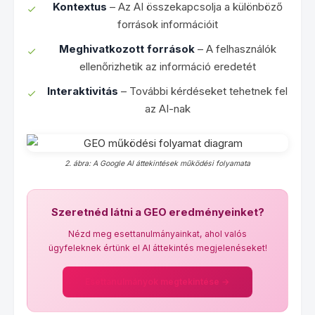
Kontextus
– Az AI összekapcsolja a különböző
források információit
Meghivatkozott források
– A felhasználók
ellenőrizhetik az információ eredetét
Interaktivitás
– További kérdéseket tehetnek fel
az AI-nak
2. ábra: A Google AI áttekintések működési folyamata
Szeretnéd látni a GEO eredményeinket?
Nézd meg esettanulmányainkat, ahol valós
ügyfeleknek értünk el AI áttekintés megjelenéseket!
Esettanulmányok megtekintése →