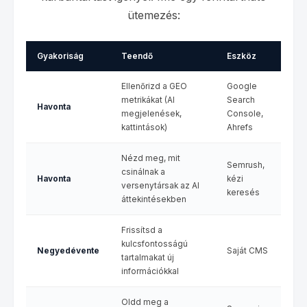
ütemezés:
Gyakoriság
Teendő
Eszköz
Ellenőrizd a GEO
Google
metrikákat (AI
Search
Havonta
megjelenések,
Console,
kattintások)
Ahrefs
Nézd meg, mit
Semrush,
csinálnak a
Havonta
kézi
versenytársak az AI
keresés
áttekintésekben
Frissítsd a
kulcsfontosságú
Negyedévente
Saját CMS
tartalmakat új
információkkal
Oldd meg a