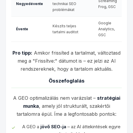
Screaming
Negyedévente
technikai SEO
Frog, GSC
problémákat
Google
Készíts teljes
Évente
Analytics,
tartalmi auditot
GSC
Pro tipp:
Amikor frissíted a tartalmat, változtasd
meg a "Frissítve:" dátumot is – ez jelzi az AI
rendszereknek, hogy a tartalom aktuális.
Összefoglalás
A GEO optimalizálás nem varázslat –
stratégiai
munka
, amely jól strukturált, szakértői
tartalomra épül. Íme a legfontosabb pontok:
A GEO a
jövő SEO-ja
– az AI áttekintések egyre