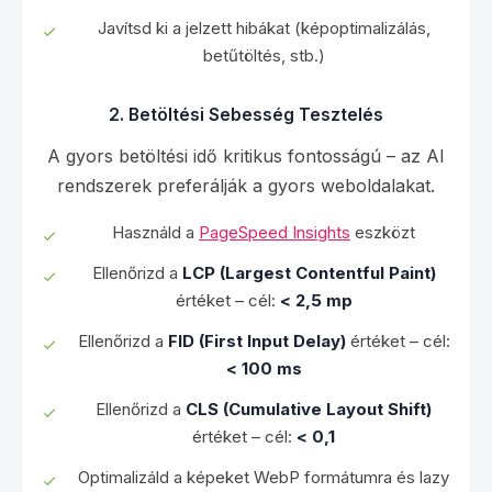
Javítsd ki a jelzett hibákat (képoptimalizálás,
betűtöltés, stb.)
2. Betöltési Sebesség Tesztelés
A gyors betöltési idő kritikus fontosságú – az AI
rendszerek preferálják a gyors weboldalakat.
Használd a
PageSpeed Insights
eszközt
Ellenőrizd a
LCP (Largest Contentful Paint)
értéket – cél:
< 2,5 mp
Ellenőrizd a
FID (First Input Delay)
értéket – cél:
< 100 ms
Ellenőrizd a
CLS (Cumulative Layout Shift)
értéket – cél:
< 0,1
Optimalizáld a képeket WebP formátumra és lazy