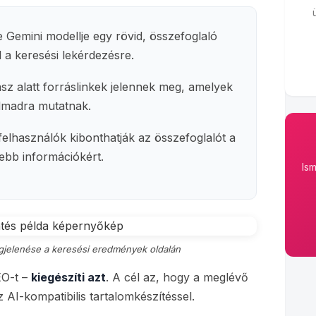
 Gemini modellje egy rövid, összefoglaló
l a keresési lekérdezésre.
sz alatt forráslinkek jelennek meg, amelyek
almadra mutatnak.
felhasználók kibonthatják az összefoglalót a
ebb információkért.
Is
egjelenése a keresési eredmények oldalán
EO-t –
kiegészíti azt
. A cél az, hogy a meglévő
 AI-kompatibilis tartalomkészítéssel.