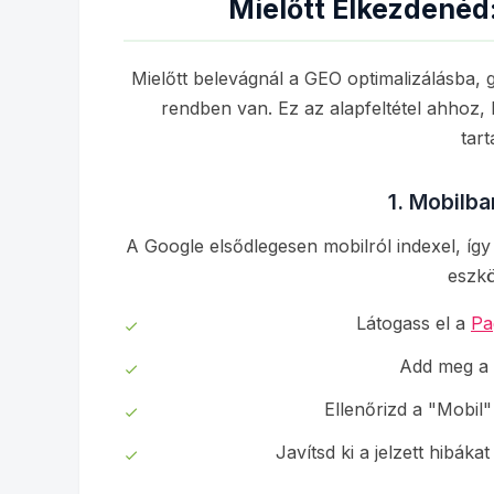
Mielőtt Elkezdenéd:
Mielőtt belevágnál a GEO optimalizálásba, 
rendben van. Ez az alapfeltétel ahhoz,
tart
1. Mobilba
A Google elsődlegesen mobilról indexel, íg
eszkö
Látogass el a
Pa
Add meg a 
Ellenőrizd a "Mobil
Javítsd ki a jelzett hibákat