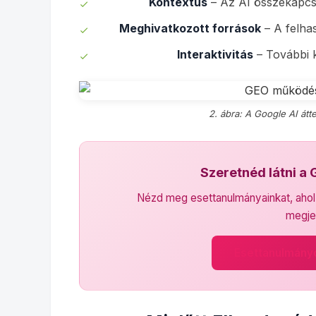
Kontextus
– Az AI összekapcso
Meghivatkozott források
– A felhas
Interaktivitás
– További k
2. ábra: A Google AI át
Szeretnéd látni a
Nézd meg esettanulmányainkat, ahol v
megje
Esettanulmány