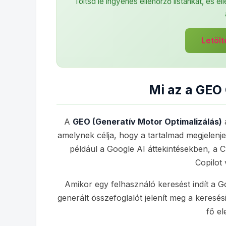
Töltsd le ingyenes ellenőrző listánkat, és e
Letöl
Mi az a GEO
A
GEO (Generatív Motor Optimalizálás)
a
amelynek célja, hogy a tartalmad megjelenje
például a Google AI áttekintésekben, a
Copilot 
Amikor egy felhasználó keresést indít a G
generált összefoglalót jelenít meg a keresé
fő el