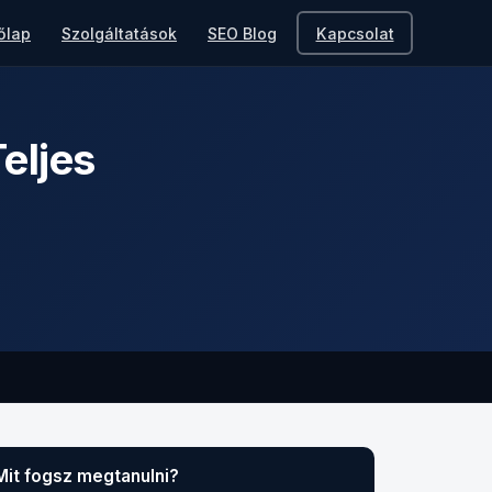
őlap
Szolgáltatások
SEO Blog
Kapcsolat
eljes
Mit fogsz megtanulni?