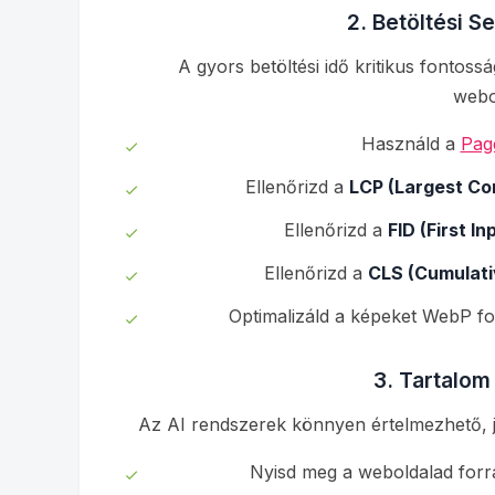
2. Betöltési S
A gyors betöltési idő kritikus fontoss
webo
Használd a
Pag
Ellenőrizd a
LCP (Largest Con
Ellenőrizd a
FID (First In
Ellenőrizd a
CLS (Cumulati
Optimalizáld a képeket WebP fo
3. Tartalom
Az AI rendszerek könnyen értelmezhető, jó
Nyisd meg a weboldalad forrá