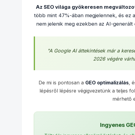
Az SEO világa gyökeresen megváltozot
több mint 47%-ában megjelennek, és ez a
nem jelenik meg ezekben az AI-generált 
"A Google AI áttekintések már a kere
2026 végére várha
De mi is pontosan a
GEO optimalizálás
, 
lépésről lépésre végigvezetünk a teljes fo
mérhető 
Ingyenes GEO