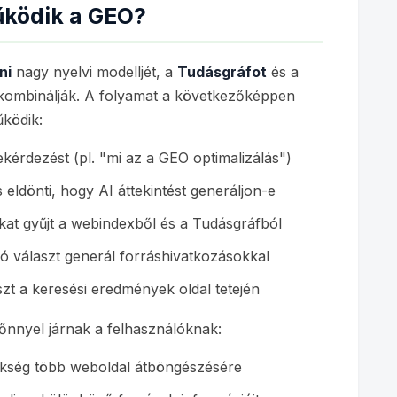
ködik a GEO?
ni
nagy nyelvi modelljét, a
Tudásgráfot
és a
kombinálják. A folyamat a következőképpen
ködik:
kérdezést (pl. "mi az a GEO optimalizálás")
 eldönti, hogy AI áttekintést generáljon-e
kat gyűjt a webindexből és a Tudásgráfból
ó választ generál forráshivatkozásokkal
zt a keresési eredmények oldal tetején
őnnyel járnak a felhasználóknak:
kség több weboldal átböngészésére