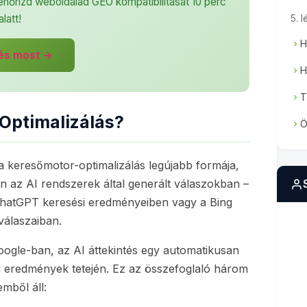
llenőrizd weboldalad GEO kompatibilitását 10 perc
alatt!
5. 
H
tés most →
H
T
 Optimalizálás?
Ö
 keresőmotor-optimalizálás legújabb formája,
n az AI rendszerek által generált válaszokban –
 ChatGPT keresési eredményeiben vagy a Bing
válaszaiban.
oogle-ban, az AI áttekintés egy automatikusan
si eredmények tetején. Ez az összefoglaló három
emből áll: