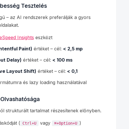
ebesség Tesztelés
ágú – az AI rendszerek preferálják a gyors
ldalakat.
eSpeed Insights
eszközt
tentful Paint)
értéket – cél:
< 2,5 mp
put Delay)
értéket – cél:
< 100 ms
ve Layout Shift)
értéket – cél:
< 0,1
rmátumra és lazy loading használatával
 Olvashatósága
l strukturált tartalmat részesítenek előnyben.
skódját (
vagy
)
Ctrl+U
⌘+Option+U