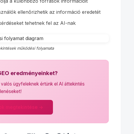
lja a különböző források információit
ználók ellenőrizhetik az információ eredetét
érdéseket tehetnek fel az AI-nak
tekintések működési folyamata
 GEO eredményeinket?
alós ügyfeleknek értünk el AI áttekintés
lenéseket!
ok megtekintése →