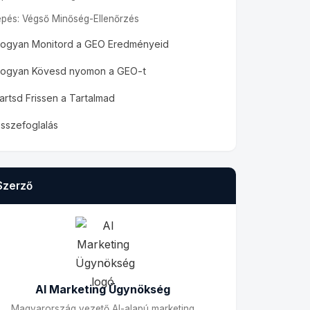
lépés: Végső Minőség-Ellenőrzés
ogyan Monitord a GEO Eredményeid
ogyan Kövesd nyomon a GEO-t
artsd Frissen a Tartalmad
sszefoglalás
Szerző
AI Marketing Ügynökség
Magyarország vezető AI-alapú marketing