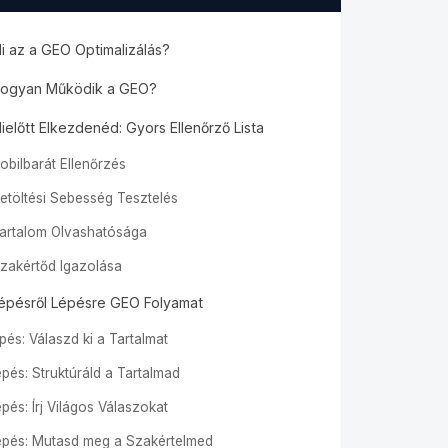
i az a GEO Optimalizálás?
ogyan Működik a GEO?
ielőtt Elkezdenéd: Gyors Ellenőrző Lista
Mobilbarát Ellenőrzés
Betöltési Sebesség Tesztelés
Tartalom Olvashatósága
Szakértőd Igazolása
épésről Lépésre GEO Folyamat
épés: Válaszd ki a Tartalmat
lépés: Struktúráld a Tartalmad
épés: Írj Világos Válaszokat
lépés: Mutasd meg a Szakértelmed