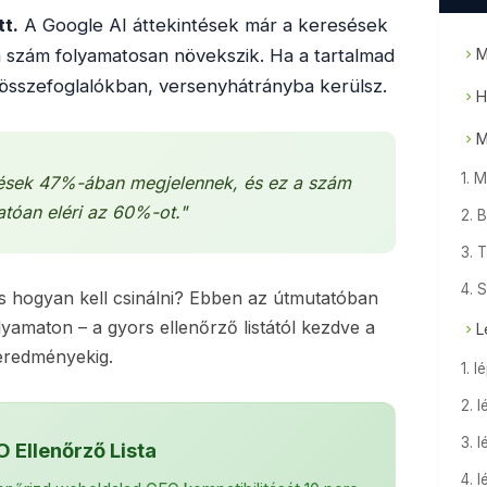
t.
A Google AI áttekintések már a keresések
 szám folyamatosan növekszik. Ha a tartalmad
M
összefoglalókban, versenyhátrányba kerülsz.
H
M
1. 
sések 47%-ában megjelennek, és ez a szám
tóan eléri az 60%-ot."
2. 
3. 
4. 
és hogyan kell csinálni? Ebben az útmutatóban
lyamaton – a gyors ellenőrző listától kezdve a
L
eredményekig.
1. l
2. 
3. l
 Ellenőrző Lista
4. 