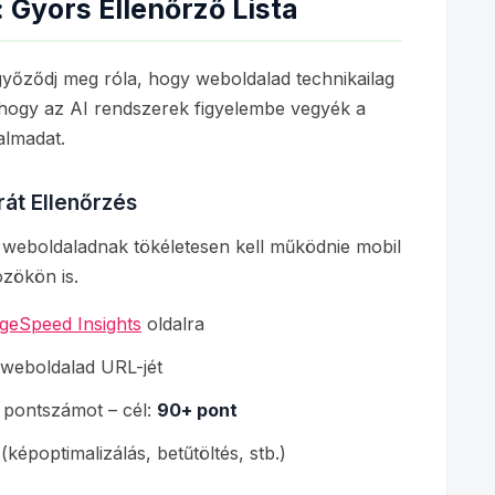
 Gyors Ellenőrző Lista
győződj meg róla, hogy weboldalad technikailag
 hogy az AI rendszerek figyelembe vegyék a
almadat.
rát Ellenőrzés
y weboldaladnak tökéletesen kell működnie mobil
zökön is.
geSpeed Insights
oldalra
weboldalad URL-jét
" pontszámot – cél:
90+ pont
 (képoptimalizálás, betűtöltés, stb.)