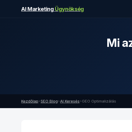
AI Marketing
Ügynökség
Mi a
Kezdőlap
>
SEO Blog
>
AI Keresés
>
GEO Optimalizálás