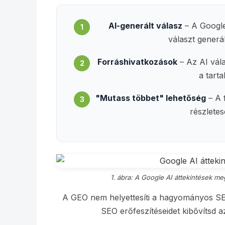
AI-generált válasz
– A Google
1
választ generá
Forráshivatkozások
– Az AI vála
2
a tart
"Mutass többet" lehetőség
– A 
3
részletes
1. ábra: A Google AI áttekintések m
A GEO nem helyettesíti a hagyományos S
SEO erőfeszítéseidet kibővítsd az