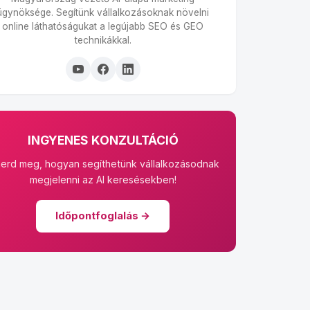
ügynöksége. Segítünk vállalkozásoknak növelni
online láthatóságukat a legújabb SEO és GEO
technikákkal.
INGYENES KONZULTÁCIÓ
merd meg, hogyan segíthetünk vállalkozásodnak
megjelenni az AI keresésekben!
Időpontfoglalás →