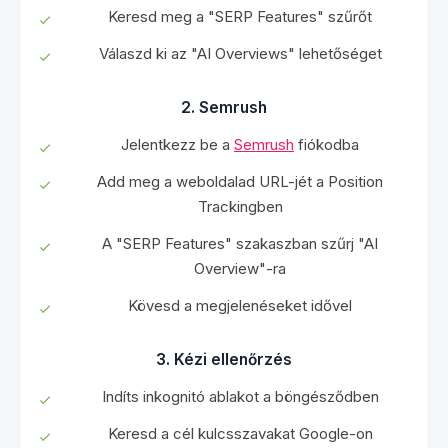
Keresd meg a "SERP Features" szűrőt
Válaszd ki az "AI Overviews" lehetőséget
2. Semrush
Jelentkezz be a
Semrush
fiókodba
Add meg a weboldalad URL-jét a Position
Trackingben
A "SERP Features" szakaszban szűrj "AI
Overview"-ra
Kövesd a megjelenéseket idővel
3. Kézi ellenőrzés
Indíts inkognitó ablakot a böngésződben
Keresd a cél kulcsszavakat Google-on