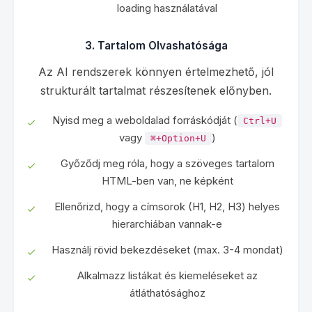
loading használatával
3. Tartalom Olvashatósága
Az AI rendszerek könnyen értelmezhető, jól
strukturált tartalmat részesítenek előnyben.
Nyisd meg a weboldalad forráskódját (
Ctrl+U
vagy
)
⌘+Option+U
Győződj meg róla, hogy a szöveges tartalom
HTML-ben van, ne képként
Ellenőrizd, hogy a címsorok (H1, H2, H3) helyes
hierarchiában vannak-e
Használj rövid bekezdéseket (max. 3-4 mondat)
Alkalmazz listákat és kiemeléseket az
átláthatósághoz