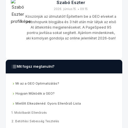
Szabó Eszter
2026. június 15. • 09:15
Köszönjük az útmutatót! Építettem be a GEO elveket a
webshopunk blogjába és 3 hét után már látjuk az első
AI áttekintés megjelenéseket. A PageSpeed 95
pontra javítása sokat segített. Ajánlom mindenkinek,
aki komolyan gondolja az online jelenlétet 2026-ban!
Mit fogsz megtanulni?
Mi az a GEO Optimalizálás?
Hogyan Működik a GEO?
Mielőtt Elkezdenéd: Gyors Ellenőrző Lista
1. Mobilbarát Ellenőrzés
2. Betöltési Sebesség Tesztelés