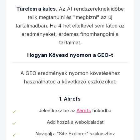
Türelem a kulcs.
Az AI rendszereknek időbe
telik megtanulni és "megbízni" az új
tartalmadban. Ha 4 hét elteltével sem látod az
eredményeket, érdemes finomhangolni a
tartalmat.
Hogyan Kövesd nyomon a GEO-t
A GEO eredmények nyomon követéséhez
használhatod a következő eszközöket:
1. Ahrefs
Jelentkezz be az
Ahrefs
fiókodba
Add hozzá a weboldaladat
Navigálj a "Site Explorer" szakaszhoz