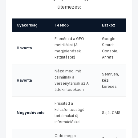
ütemezés:
Gyakoriság
Teendő
Eszköz
Ellenőrizd a GEO
Google
metrikákat (AI
Search
Havonta
megjelenések,
Console,
kattintások)
Ahrefs
Nézd meg, mit
Semrush,
csinálnak a
Havonta
kézi
versenytársak az AI
keresés
áttekintésekben
Frissítsd a
kulcsfontosságú
Negyedévente
Saját CMS
tartalmakat új
információkkal
Oldd meg a