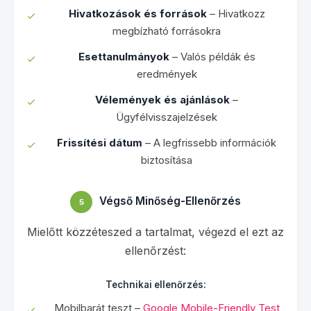
Hivatkozások és források
– Hivatkozz
megbízható forrásokra
Esettanulmányok
– Valós példák és
eredmények
Vélemények és ajánlások
–
Ügyfélvisszajelzések
Frissítési dátum
– A legfrissebb információk
biztosítása
Végső Minőség-Ellenőrzés
5
Mielőtt közzéteszed a tartalmat, végezd el ezt az
ellenőrzést:
Technikai ellenőrzés:
Mobilbarát teszt –
Google Mobile-Friendly Test