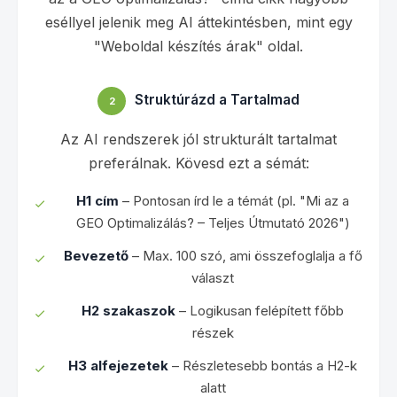
eséllyel jelenik meg AI áttekintésben, mint egy
"Weboldal készítés árak" oldal.
Struktúrázd a Tartalmad
2
Az AI rendszerek jól strukturált tartalmat
preferálnak. Kövesd ezt a sémát:
H1 cím
– Pontosan írd le a témát (pl. "Mi az a
GEO Optimalizálás? – Teljes Útmutató 2026")
Bevezető
– Max. 100 szó, ami összefoglalja a fő
választ
H2 szakaszok
– Logikusan felépített főbb
részek
H3 alfejezetek
– Részletesebb bontás a H2-k
alatt