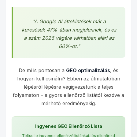
"A Google AI áttekintések már a
keresések 47%-ában megjelennek, és ez
a szám 2026 végére várhatóan eléri az
60%-ot."
De mi is pontosan a
GEO optimalizálás
, és
hogyan kell csinálni? Ebben az útmutatóban
lépésről lépésre végigvezetünk a teljes
folyamaton – a gyors ellenőrző listától kezdve a
mérhető eredményekig.
Ingyenes GEO Ellenőrző Lista
Töltsd le ingyenes ellenőrző listánkat, és ellenőrizd