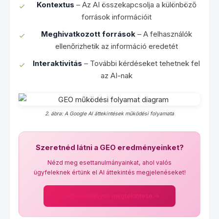
Kontextus
– Az AI összekapcsolja a különböző
források információit
Meghivatkozott források
– A felhasználók
ellenőrizhetik az információ eredetét
Interaktivitás
– További kérdéseket tehetnek fel
az AI-nak
2. ábra: A Google AI áttekintések működési folyamata
Szeretnéd látni a GEO eredményeinket?
Nézd meg esettanulmányainkat, ahol valós
ügyfeleknek értünk el AI áttekintés megjelenéseket!
Esettanulmányok megtekintése →