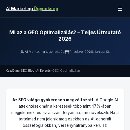
☰
AI Marketing
Ügynökség
Mi az a GEO Optimalizálás? – Teljes Útmutató
2026
AI Marketing Ügynökség
Frissítve: 2026. június 10.
Kezdőlap
SEO Blog
AI Keresés
GEO Optimalizálás
>
>
>
Az SEO világa gyökeresen megváltozott.
A Google AI
áttekintések már a keresések több mint 47%-ában
megjelennek, és ez a szám folyamatosan növekszik. Ha a
tartalmad nem jelenik meg ezekben az AI-generált
összefoglalókban, versenyhátrányba kerülsz.