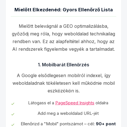
Mielőtt Elkezdenéd: Gyors Ellenőrző Lista
Mielőtt belevágnál a GEO optimalizálásba,
győződj meg róla, hogy weboldalad technikailag
rendben van. Ez az alapfeltétel ahhoz, hogy az
AI rendszerek figyelembe vegyék a tartalmadat.
1. Mobilbarát Ellenőrzés
A Google elsődlegesen mobilról indexel, így
weboldaladnak tökéletesen kell működnie mobil
eszközökön is.
Látogass el a
PageSpeed Insights
oldalra
Add meg a weboldalad URL-jét
Ellenőrizd a "Mobil" pontszámot – cél:
90+ pont