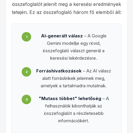
összefoglalót jelenít meg a keresési eredmények
tetején. Ez az összefoglaló három fő elemből áll:
AI-generált válasz
– A Google
1
Gemini modellje egy rövid,
összefoglaló választ generál a
keresési lekérdezésre.
Forráshivatkozások
– Az AI válasz
2
alatt forráslinkek jelennek meg,
amelyek a tartalmadra mutatnak.
"Mutass többet" lehetőség
– A
3
felhasználók kibonthatják az
összefoglalót a részletesebb
információkért.