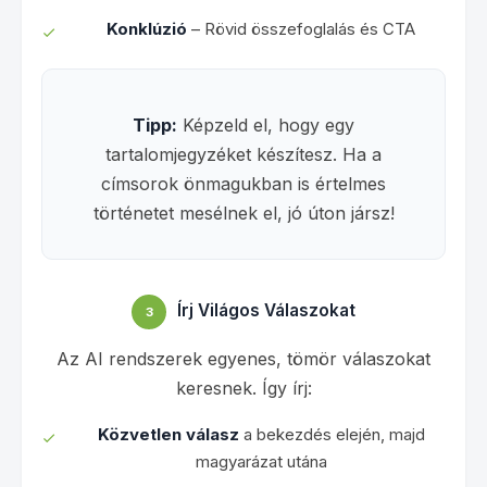
Konklúzió
– Rövid összefoglalás és CTA
Tipp:
Képzeld el, hogy egy
tartalomjegyzéket készítesz. Ha a
címsorok önmagukban is értelmes
történetet mesélnek el, jó úton jársz!
Írj Világos Válaszokat
3
Az AI rendszerek egyenes, tömör válaszokat
keresnek. Így írj:
Közvetlen válasz
a bekezdés elején, majd
magyarázat utána