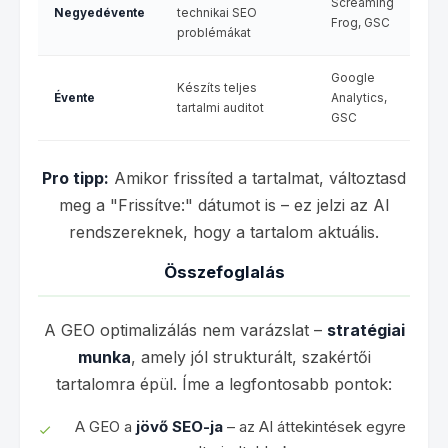
Screaming
Negyedévente
technikai SEO
Frog, GSC
problémákat
Google
Készíts teljes
Évente
Analytics,
tartalmi auditot
GSC
Pro tipp:
Amikor frissíted a tartalmat, változtasd
meg a "Frissítve:" dátumot is – ez jelzi az AI
rendszereknek, hogy a tartalom aktuális.
Összefoglalás
A GEO optimalizálás nem varázslat –
stratégiai
munka
, amely jól strukturált, szakértői
tartalomra épül. Íme a legfontosabb pontok:
A GEO a
jövő SEO-ja
– az AI áttekintések egyre