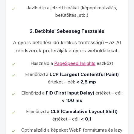
Javítsd ki a jelzett hibákat (képoptimalizálás,
betűtöltés, stb.)
2. Betöltési Sebesség Tesztelés
A gyors betöltési idő kritikus fontosságú – az AI
rendszerek preferálják a gyors weboldalakat.
Használd a
PageSpeed Insights
eszközt
Ellenőrizd a
LCP (Largest Contentful Paint)
értéket – cél:
< 2,5 mp
Ellenőrizd a
FID (First Input Delay)
értéket – cél:
< 100 ms
Ellenőrizd a
CLS (Cumulative Layout Shift)
értéket – cél:
< 0,1
Optimalizáld a képeket WebP formátumra és lazy