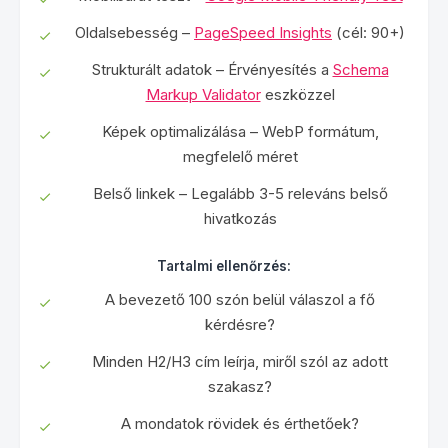
Oldalsebesség –
PageSpeed Insights
(cél: 90+)
Strukturált adatok – Érvényesítés a
Schema
Markup Validator
eszközzel
Képek optimalizálása – WebP formátum,
megfelelő méret
Belső linkek – Legalább 3-5 releváns belső
hivatkozás
Tartalmi ellenőrzés:
A bevezető 100 szón belül válaszol a fő
kérdésre?
Minden H2/H3 cím leírja, miről szól az adott
szakasz?
A mondatok rövidek és érthetőek?