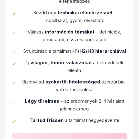
elterjedtebbek
Kezdd egy
technikai ellenőrzéssel
–
mobilbarát, gyors, olvasható
Válassz
információs témákat
– definíciók,
útmutatók, összehasonlítások
Struktúrázd a tartalmat
H1/H2/H3 hierarchiával
Írj
világos, tömör válaszokat
a bekezdések
elején
Bizonyítsd
szakértői hitelességed
szerzői bio-
val és forrásokkal
Légy türelmes
– az eredmények 2-4 hét alatt
jelennek meg
Tartsd frissen
a tartalmat negyedévente