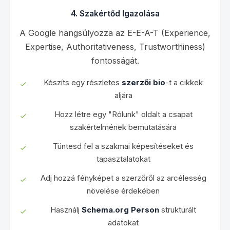
4. Szakértőd Igazolása
A Google hangsúlyozza az E-E-A-T (Experience,
Expertise, Authoritativeness, Trustworthiness)
fontosságát.
Készíts egy részletes
szerzői bio
-t a cikkek
aljára
Hozz létre egy "Rólunk" oldalt a csapat
szakértelmének bemutatására
Tüntesd fel a szakmai képesítéseket és
tapasztalatokat
Adj hozzá fényképet a szerzőről az arcélesség
növelése érdekében
Használj
Schema.org Person
strukturált
adatokat