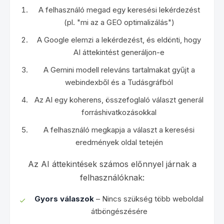
A felhasználó megad egy keresési lekérdezést
(pl. "mi az a GEO optimalizálás")
A Google elemzi a lekérdezést, és eldönti, hogy
AI áttekintést generáljon-e
A Gemini modell releváns tartalmakat gyűjt a
webindexből és a Tudásgráfból
Az AI egy koherens, összefoglaló választ generál
forráshivatkozásokkal
A felhasználó megkapja a választ a keresési
eredmények oldal tetején
Az AI áttekintések számos előnnyel járnak a
felhasználóknak:
Gyors válaszok
– Nincs szükség több weboldal
átböngészésére