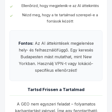
Ellenőrizd, hogy megjelenik-e az AI áttekintés
Nézd meg, hogy a te tartalmad szerepel-e a
források között
Fontos:
Az AI áttekintések megjelenése
hely- és felhasználófüggő. Egy keresés
Budapesten mást mutathat, mint New
Yorkban. Használj VPN-t vagy lokáció-
specifikus ellenőrzést!
Tartsd Frissen a Tartalmad
A GEO nem egyszeri feladat – folyamatos
karbantartást igényel. Íme egy fenntartható