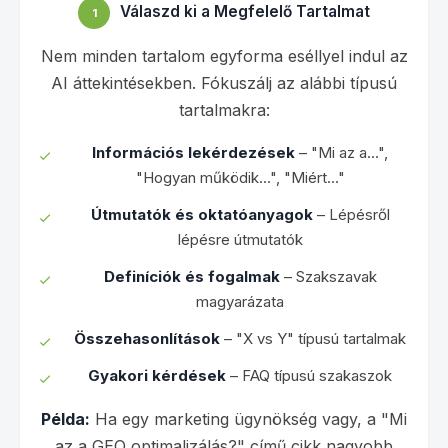
Válaszd ki a Megfelelő Tartalmat
1
Nem minden tartalom egyforma eséllyel indul az
AI áttekintésekben. Fókuszálj az alábbi típusú
tartalmakra:
Információs lekérdezések
– "Mi az a...",
"Hogyan működik...", "Miért..."
Útmutatók és oktatóanyagok
– Lépésről
lépésre útmutatók
Definíciók és fogalmak
– Szakszavak
magyarázata
Összehasonlítások
– "X vs Y" típusú tartalmak
Gyakori kérdések
– FAQ típusú szakaszok
Példa:
Ha egy marketing ügynökség vagy, a "Mi
az a GEO optimalizálás?" című cikk nagyobb