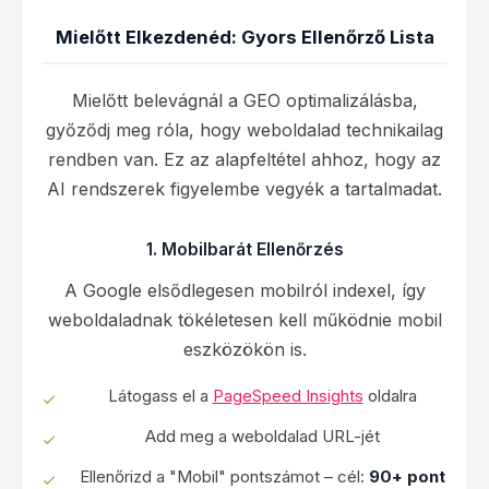
Mielőtt Elkezdenéd: Gyors Ellenőrző Lista
Mielőtt belevágnál a GEO optimalizálásba,
győződj meg róla, hogy weboldalad technikailag
rendben van. Ez az alapfeltétel ahhoz, hogy az
AI rendszerek figyelembe vegyék a tartalmadat.
1. Mobilbarát Ellenőrzés
A Google elsődlegesen mobilról indexel, így
weboldaladnak tökéletesen kell működnie mobil
eszközökön is.
Látogass el a
PageSpeed Insights
oldalra
Add meg a weboldalad URL-jét
Ellenőrizd a "Mobil" pontszámot – cél:
90+ pont