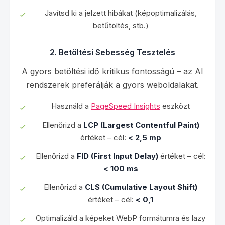
Javítsd ki a jelzett hibákat (képoptimalizálás,
betűtöltés, stb.)
2. Betöltési Sebesség Tesztelés
A gyors betöltési idő kritikus fontosságú – az AI
rendszerek preferálják a gyors weboldalakat.
Használd a
PageSpeed Insights
eszközt
Ellenőrizd a
LCP (Largest Contentful Paint)
értéket – cél:
< 2,5 mp
Ellenőrizd a
FID (First Input Delay)
értéket – cél:
< 100 ms
Ellenőrizd a
CLS (Cumulative Layout Shift)
értéket – cél:
< 0,1
Optimalizáld a képeket WebP formátumra és lazy