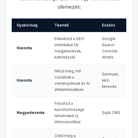
ütemezés:
Gyakoriság
Teendő
Eszköz
Ellenőrizd a GEO
Google
metrikákat (AI
Search
Havonta
megjelenések,
Console,
kattintások)
Ahrefs
Nézd meg, mit
Semrush,
csinálnak a
Havonta
kézi
versenytársak az AI
keresés
áttekintésekben
Frissítsd a
kulcsfontosságú
Negyedévente
Saját CMS
tartalmakat új
információkkal
Oldd meg a