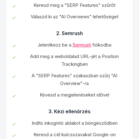
Keresd meg a "SERP Features" szűrőt
Válaszd ki az "AI Overviews" lehetőséget
2. Semrush
Jelentkezz be a
Semrush
fiókodba
Add meg a weboldalad URL-jét a Position
Trackingben
A "SERP Features" szakaszban szűrj "AI
Overview"-ra
Kövesd a megjelenéseket idővel
3. Kézi ellenőrzés
Indíts inkognitó ablakot a böngésződben
Keresd a cél kulcsszavakat Google-on