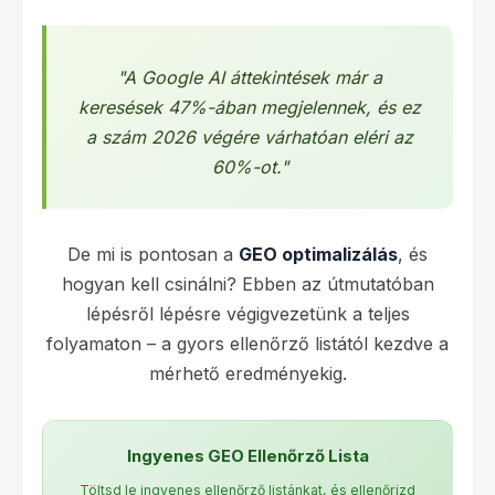
"A Google AI áttekintések már a
keresések 47%-ában megjelennek, és ez
a szám 2026 végére várhatóan eléri az
60%-ot."
De mi is pontosan a
GEO optimalizálás
, és
hogyan kell csinálni? Ebben az útmutatóban
lépésről lépésre végigvezetünk a teljes
folyamaton – a gyors ellenőrző listától kezdve a
mérhető eredményekig.
Ingyenes GEO Ellenőrző Lista
Töltsd le ingyenes ellenőrző listánkat, és ellenőrizd