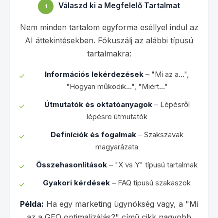
Válaszd ki a Megfelelő Tartalmat
1
Nem minden tartalom egyforma eséllyel indul az
AI áttekintésekben. Fókuszálj az alábbi típusú
tartalmakra:
Információs lekérdezések
– "Mi az a...",
"Hogyan működik...", "Miért..."
Útmutatók és oktatóanyagok
– Lépésről
lépésre útmutatók
Definíciók és fogalmak
– Szakszavak
magyarázata
Összehasonlítások
– "X vs Y" típusú tartalmak
Gyakori kérdések
– FAQ típusú szakaszok
Példa:
Ha egy marketing ügynökség vagy, a "Mi
az a GEO optimalizálás?" című cikk nagyobb