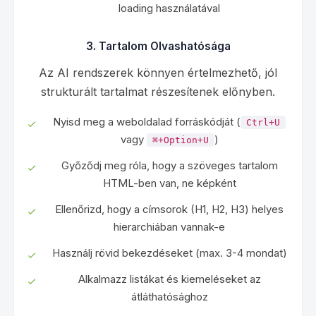
loading használatával
3. Tartalom Olvashatósága
Az AI rendszerek könnyen értelmezhető, jól
strukturált tartalmat részesítenek előnyben.
Nyisd meg a weboldalad forráskódját (
Ctrl+U
vagy
)
⌘+Option+U
Győződj meg róla, hogy a szöveges tartalom
HTML-ben van, ne képként
Ellenőrizd, hogy a címsorok (H1, H2, H3) helyes
hierarchiában vannak-e
Használj rövid bekezdéseket (max. 3-4 mondat)
Alkalmazz listákat és kiemeléseket az
átláthatósághoz