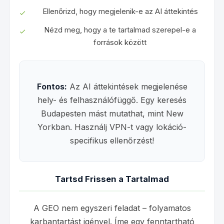
Ellenőrizd, hogy megjelenik-e az AI áttekintés
Nézd meg, hogy a te tartalmad szerepel-e a
források között
Fontos:
Az AI áttekintések megjelenése
hely- és felhasználófüggő. Egy keresés
Budapesten mást mutathat, mint New
Yorkban. Használj VPN-t vagy lokáció-
specifikus ellenőrzést!
Tartsd Frissen a Tartalmad
A GEO nem egyszeri feladat – folyamatos
karbantartást igényel. Íme egy fenntartható