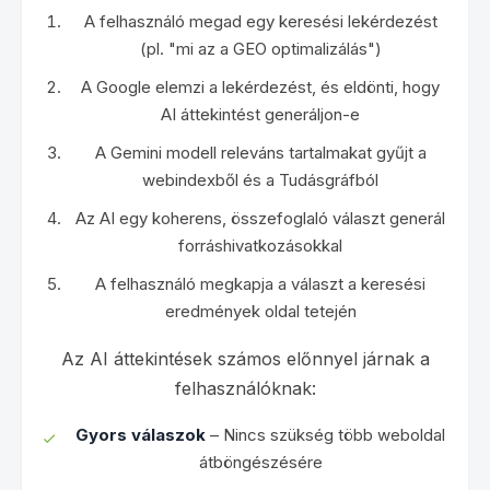
A felhasználó megad egy keresési lekérdezést
(pl. "mi az a GEO optimalizálás")
A Google elemzi a lekérdezést, és eldönti, hogy
AI áttekintést generáljon-e
A Gemini modell releváns tartalmakat gyűjt a
webindexből és a Tudásgráfból
Az AI egy koherens, összefoglaló választ generál
forráshivatkozásokkal
A felhasználó megkapja a választ a keresési
eredmények oldal tetején
Az AI áttekintések számos előnnyel járnak a
felhasználóknak:
Gyors válaszok
– Nincs szükség több weboldal
átböngészésére