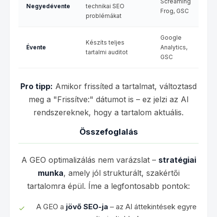
Screaming
Negyedévente
technikai SEO
Frog, GSC
problémákat
Google
Készíts teljes
Évente
Analytics,
tartalmi auditot
GSC
Pro tipp:
Amikor frissíted a tartalmat, változtasd
meg a "Frissítve:" dátumot is – ez jelzi az AI
rendszereknek, hogy a tartalom aktuális.
Összefoglalás
A GEO optimalizálás nem varázslat –
stratégiai
munka
, amely jól strukturált, szakértői
tartalomra épül. Íme a legfontosabb pontok:
A GEO a
jövő SEO-ja
– az AI áttekintések egyre