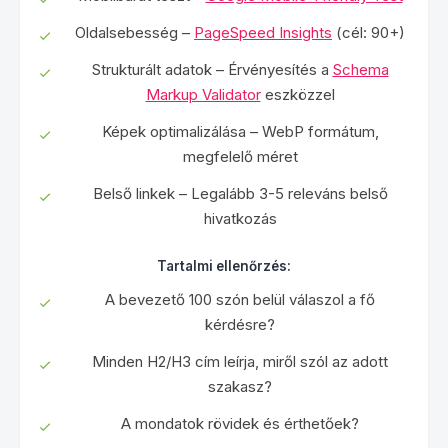
Oldalsebesség –
PageSpeed Insights
(cél: 90+)
Strukturált adatok – Érvényesítés a
Schema
Markup Validator
eszközzel
Képek optimalizálása – WebP formátum,
megfelelő méret
Belső linkek – Legalább 3-5 releváns belső
hivatkozás
Tartalmi ellenőrzés:
A bevezető 100 szón belül válaszol a fő
kérdésre?
Minden H2/H3 cím leírja, miről szól az adott
szakasz?
A mondatok rövidek és érthetőek?