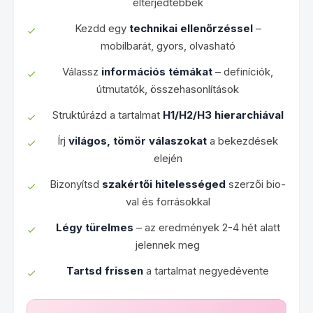
elterjedtebbek
Kezdd egy
technikai ellenőrzéssel
–
mobilbarát, gyors, olvasható
Válassz
információs témákat
– definíciók,
útmutatók, összehasonlítások
Struktúrázd a tartalmat
H1/H2/H3 hierarchiával
Írj
világos, tömör válaszokat
a bekezdések
elején
Bizonyítsd
szakértői hitelességed
szerzői bio-
val és forrásokkal
Légy türelmes
– az eredmények 2-4 hét alatt
jelennek meg
Tartsd frissen
a tartalmat negyedévente