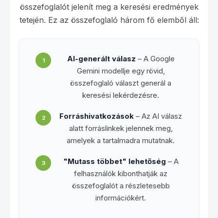
összefoglalót jelenít meg a keresési eredmények
tetején. Ez az összefoglaló három fő elemből áll:
AI-generált válasz
– A Google
1
Gemini modellje egy rövid,
összefoglaló választ generál a
keresési lekérdezésre.
Forráshivatkozások
– Az AI válasz
2
alatt forráslinkek jelennek meg,
amelyek a tartalmadra mutatnak.
"Mutass többet" lehetőség
– A
3
felhasználók kibonthatják az
összefoglalót a részletesebb
információkért.