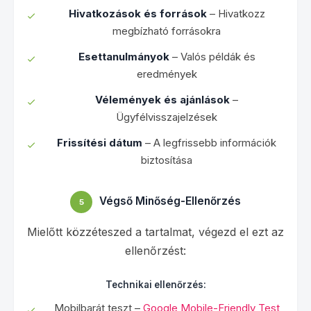
Hivatkozások és források
– Hivatkozz
megbízható forrásokra
Esettanulmányok
– Valós példák és
eredmények
Vélemények és ajánlások
–
Ügyfélvisszajelzések
Frissítési dátum
– A legfrissebb információk
biztosítása
Végső Minőség-Ellenőrzés
5
Mielőtt közzéteszed a tartalmat, végezd el ezt az
ellenőrzést:
Technikai ellenőrzés:
Mobilbarát teszt –
Google Mobile-Friendly Test