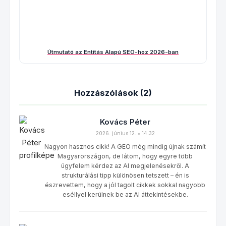
Útmutató az Entitás Alapú SEO-hoz 2026-ban
Hozzászólások (2)
Kovács Péter
2026. június 12. • 14:32
Nagyon hasznos cikk! A GEO még mindig újnak számít
Magyarországon, de látom, hogy egyre több
ügyfelem kérdez az AI megjelenésekről. A
strukturálási tipp különösen tetszett – én is
észrevettem, hogy a jól tagolt cikkek sokkal nagyobb
eséllyel kerülnek be az AI áttekintésekbe.