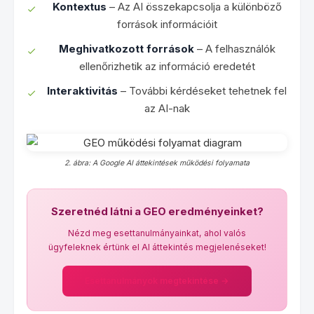
Kontextus
– Az AI összekapcsolja a különböző
források információit
Meghivatkozott források
– A felhasználók
ellenőrizhetik az információ eredetét
Interaktivitás
– További kérdéseket tehetnek fel
az AI-nak
2. ábra: A Google AI áttekintések működési folyamata
Szeretnéd látni a GEO eredményeinket?
Nézd meg esettanulmányainkat, ahol valós
ügyfeleknek értünk el AI áttekintés megjelenéseket!
Esettanulmányok megtekintése →