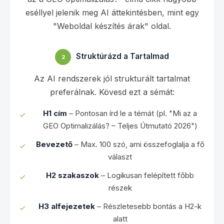
eséllyel jelenik meg AI áttekintésben, mint egy
"Weboldal készítés árak" oldal.
Struktúrázd a Tartalmad
2
Az AI rendszerek jól strukturált tartalmat
preferálnak. Kövesd ezt a sémát:
H1 cím
– Pontosan írd le a témát (pl. "Mi az a
GEO Optimalizálás? – Teljes Útmutató 2026")
Bevezető
– Max. 100 szó, ami összefoglalja a fő
választ
H2 szakaszok
– Logikusan felépített főbb
részek
H3 alfejezetek
– Részletesebb bontás a H2-k
alatt