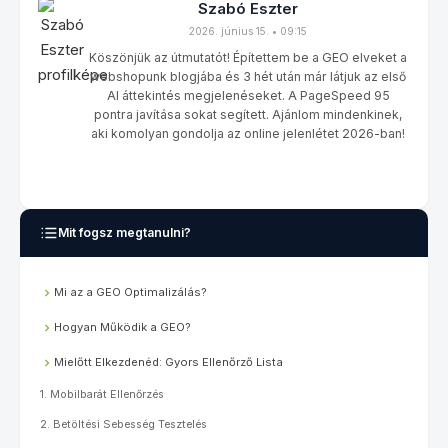
Szabó Eszter
2026. június 15. • 09:15
Köszönjük az útmutatót! Építettem be a GEO elveket a
webshopunk blogjába és 3 hét után már látjuk az első
AI áttekintés megjelenéseket. A PageSpeed 95
pontra javítása sokat segített. Ajánlom mindenkinek,
aki komolyan gondolja az online jelenlétet 2026-ban!
Mit fogsz megtanulni?
Mi az a GEO Optimalizálás?
Hogyan Működik a GEO?
Mielőtt Elkezdenéd: Gyors Ellenőrző Lista
1. Mobilbarát Ellenőrzés
2. Betöltési Sebesség Tesztelés