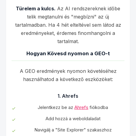
Türelem a kulcs.
Az AI rendszereknek időbe
telik megtanulni és "megbízni" az új
tartalmadban. Ha 4 hét elteltével sem látod az
eredményeket, érdemes finomhangolni a
tartalmat.
Hogyan Kövesd nyomon a GEO-t
A GEO eredmények nyomon követéséhez
használhatod a következő eszközöket:
1. Ahrefs
Jelentkezz be az
Ahrefs
fiókodba
Add hozzá a weboldaladat
Navigálj a "Site Explorer" szakaszhoz