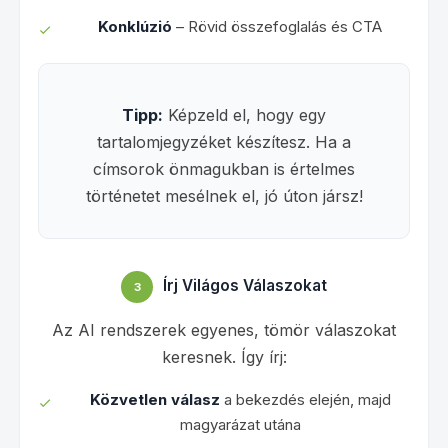
Konklúzió
– Rövid összefoglalás és CTA
Tipp:
Képzeld el, hogy egy
tartalomjegyzéket készítesz. Ha a
címsorok önmagukban is értelmes
történetet mesélnek el, jó úton jársz!
Írj Világos Válaszokat
3
Az AI rendszerek egyenes, tömör válaszokat
keresnek. Így írj:
Közvetlen válasz
a bekezdés elején, majd
magyarázat utána