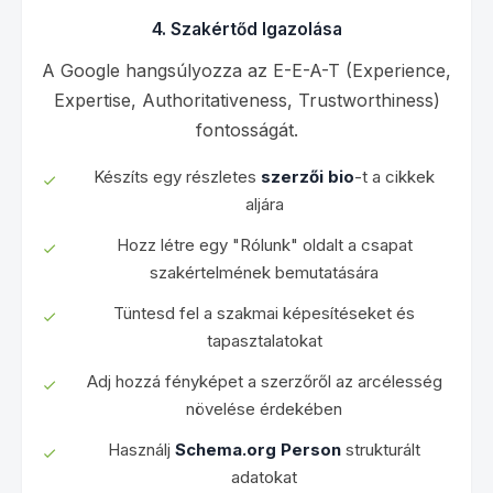
4. Szakértőd Igazolása
A Google hangsúlyozza az E-E-A-T (Experience,
Expertise, Authoritativeness, Trustworthiness)
fontosságát.
Készíts egy részletes
szerzői bio
-t a cikkek
aljára
Hozz létre egy "Rólunk" oldalt a csapat
szakértelmének bemutatására
Tüntesd fel a szakmai képesítéseket és
tapasztalatokat
Adj hozzá fényképet a szerzőről az arcélesség
növelése érdekében
Használj
Schema.org Person
strukturált
adatokat