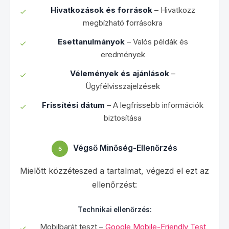
Hivatkozások és források
– Hivatkozz
megbízható forrásokra
Esettanulmányok
– Valós példák és
eredmények
Vélemények és ajánlások
–
Ügyfélvisszajelzések
Frissítési dátum
– A legfrissebb információk
biztosítása
Végső Minőség-Ellenőrzés
5
Mielőtt közzéteszed a tartalmat, végezd el ezt az
ellenőrzést:
Technikai ellenőrzés:
Mobilbarát teszt –
Google Mobile-Friendly Test