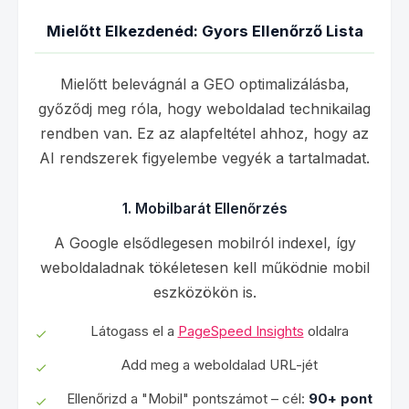
Mielőtt Elkezdenéd: Gyors Ellenőrző Lista
Mielőtt belevágnál a GEO optimalizálásba,
győződj meg róla, hogy weboldalad technikailag
rendben van. Ez az alapfeltétel ahhoz, hogy az
AI rendszerek figyelembe vegyék a tartalmadat.
1. Mobilbarát Ellenőrzés
A Google elsődlegesen mobilról indexel, így
weboldaladnak tökéletesen kell működnie mobil
eszközökön is.
Látogass el a
PageSpeed Insights
oldalra
Add meg a weboldalad URL-jét
Ellenőrizd a "Mobil" pontszámot – cél:
90+ pont