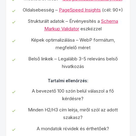
Oldalsebesség –
PageSpeed Insights
(cél: 90+)
Strukturált adatok – Érvényesítés a
Schema
Markup Validator
eszközzel
Képek optimalizálása – WebP formátum,
megfelelő méret
Belső linkek – Legalább 3-5 releváns belső
hivatkozás
Tartalmi ellenőrzés:
A bevezető 100 szón belül válaszol a fő
kérdésre?
Minden H2/H3 cím leírja, miről szól az adott
szakasz?
A mondatok rövidek és érthetőek?