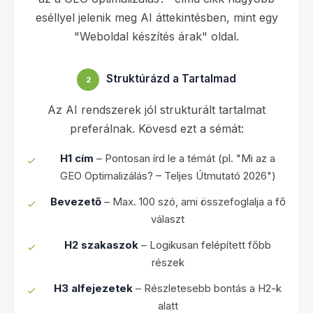
eséllyel jelenik meg AI áttekintésben, mint egy
"Weboldal készítés árak" oldal.
Struktúrázd a Tartalmad
2
Az AI rendszerek jól strukturált tartalmat
preferálnak. Kövesd ezt a sémát:
H1 cím
– Pontosan írd le a témát (pl. "Mi az a
GEO Optimalizálás? – Teljes Útmutató 2026")
Bevezető
– Max. 100 szó, ami összefoglalja a fő
választ
H2 szakaszok
– Logikusan felépített főbb
részek
H3 alfejezetek
– Részletesebb bontás a H2-k
alatt