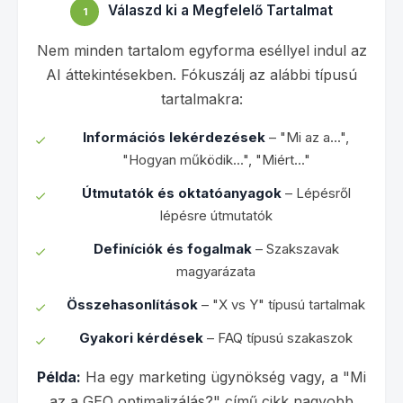
Válaszd ki a Megfelelő Tartalmat
1
Nem minden tartalom egyforma eséllyel indul az
AI áttekintésekben. Fókuszálj az alábbi típusú
tartalmakra:
Információs lekérdezések
– "Mi az a...",
"Hogyan működik...", "Miért..."
Útmutatók és oktatóanyagok
– Lépésről
lépésre útmutatók
Definíciók és fogalmak
– Szakszavak
magyarázata
Összehasonlítások
– "X vs Y" típusú tartalmak
Gyakori kérdések
– FAQ típusú szakaszok
Példa:
Ha egy marketing ügynökség vagy, a "Mi
az a GEO optimalizálás?" című cikk nagyobb