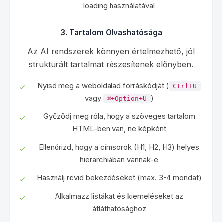
loading használatával
3. Tartalom Olvashatósága
Az AI rendszerek könnyen értelmezhető, jól
strukturált tartalmat részesítenek előnyben.
Nyisd meg a weboldalad forráskódját (
Ctrl+U
vagy
)
⌘+Option+U
Győződj meg róla, hogy a szöveges tartalom
HTML-ben van, ne képként
Ellenőrizd, hogy a címsorok (H1, H2, H3) helyes
hierarchiában vannak-e
Használj rövid bekezdéseket (max. 3-4 mondat)
Alkalmazz listákat és kiemeléseket az
átláthatósághoz