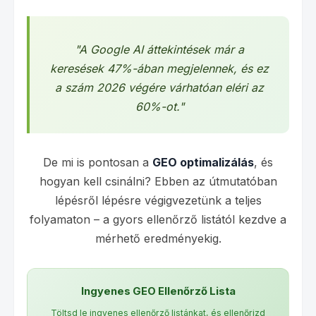
"A Google AI áttekintések már a
keresések 47%-ában megjelennek, és ez
a szám 2026 végére várhatóan eléri az
60%-ot."
De mi is pontosan a
GEO optimalizálás
, és
hogyan kell csinálni? Ebben az útmutatóban
lépésről lépésre végigvezetünk a teljes
folyamaton – a gyors ellenőrző listától kezdve a
mérhető eredményekig.
Ingyenes GEO Ellenőrző Lista
Töltsd le ingyenes ellenőrző listánkat, és ellenőrizd