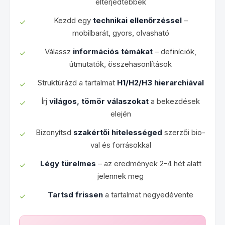
elterjedtebbek
Kezdd egy
technikai ellenőrzéssel
–
mobilbarát, gyors, olvasható
Válassz
információs témákat
– definíciók,
útmutatók, összehasonlítások
Struktúrázd a tartalmat
H1/H2/H3 hierarchiával
Írj
világos, tömör válaszokat
a bekezdések
elején
Bizonyítsd
szakértői hitelességed
szerzői bio-
val és forrásokkal
Légy türelmes
– az eredmények 2-4 hét alatt
jelennek meg
Tartsd frissen
a tartalmat negyedévente