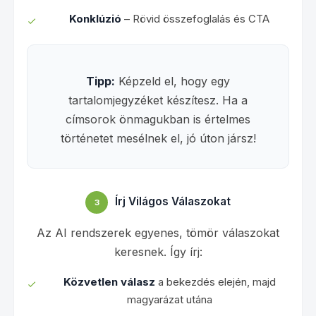
Konklúzió
– Rövid összefoglalás és CTA
Tipp:
Képzeld el, hogy egy
tartalomjegyzéket készítesz. Ha a
címsorok önmagukban is értelmes
történetet mesélnek el, jó úton jársz!
Írj Világos Válaszokat
3
Az AI rendszerek egyenes, tömör válaszokat
keresnek. Így írj:
Közvetlen válasz
a bekezdés elején, majd
magyarázat utána