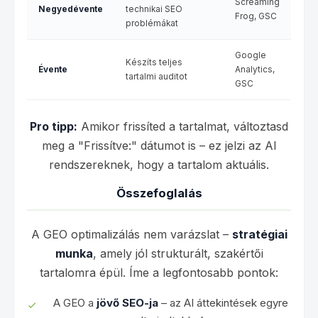
Screaming
Negyedévente
technikai SEO
Frog, GSC
problémákat
Google
Készíts teljes
Évente
Analytics,
tartalmi auditot
GSC
Pro tipp:
Amikor frissíted a tartalmat, változtasd
meg a "Frissítve:" dátumot is – ez jelzi az AI
rendszereknek, hogy a tartalom aktuális.
Összefoglalás
A GEO optimalizálás nem varázslat –
stratégiai
munka
, amely jól strukturált, szakértői
tartalomra épül. Íme a legfontosabb pontok:
A GEO a
jövő SEO-ja
– az AI áttekintések egyre