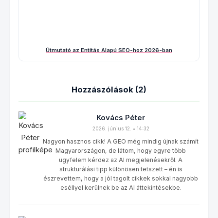
Útmutató az Entitás Alapú SEO-hoz 2026-ban
Hozzászólások (2)
Kovács Péter
2026. június 12. • 14:32
Nagyon hasznos cikk! A GEO még mindig újnak számít
Magyarországon, de látom, hogy egyre több
ügyfelem kérdez az AI megjelenésekről. A
strukturálási tipp különösen tetszett – én is
észrevettem, hogy a jól tagolt cikkek sokkal nagyobb
eséllyel kerülnek be az AI áttekintésekbe.