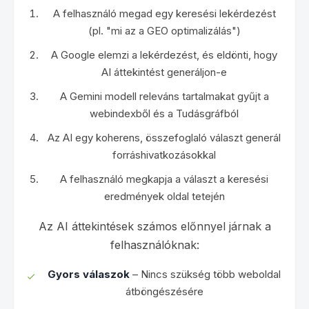
A felhasználó megad egy keresési lekérdezést
(pl. "mi az a GEO optimalizálás")
A Google elemzi a lekérdezést, és eldönti, hogy
AI áttekintést generáljon-e
A Gemini modell releváns tartalmakat gyűjt a
webindexből és a Tudásgráfból
Az AI egy koherens, összefoglaló választ generál
forráshivatkozásokkal
A felhasználó megkapja a választ a keresési
eredmények oldal tetején
Az AI áttekintések számos előnnyel járnak a
felhasználóknak:
Gyors válaszok
– Nincs szükség több weboldal
átböngészésére