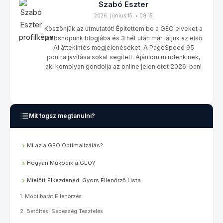
Szabó Eszter
2026. június 15. • 09:15
Köszönjük az útmutatót! Építettem be a GEO elveket a
webshopunk blogjába és 3 hét után már látjuk az első
AI áttekintés megjelenéseket. A PageSpeed 95
pontra javítása sokat segített. Ajánlom mindenkinek,
aki komolyan gondolja az online jelenlétet 2026-ban!
Mit fogsz megtanulni?
Mi az a GEO Optimalizálás?
Hogyan Működik a GEO?
Mielőtt Elkezdenéd: Gyors Ellenőrző Lista
1. Mobilbarát Ellenőrzés
2. Betöltési Sebesség Tesztelés