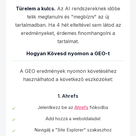
Türelem a kulcs.
Az AI rendszereknek időbe
telik megtanulni és "megbízni" az új
tartalmadban. Ha 4 hét elteltével sem látod az
eredményeket, érdemes finomhangolni a
tartalmat.
Hogyan Kövesd nyomon a GEO-t
A GEO eredmények nyomon követéséhez
használhatod a következő eszközöket:
1. Ahrefs
Jelentkezz be az
Ahrefs
fiókodba
Add hozzá a weboldaladat
Navigálj a "Site Explorer" szakaszhoz