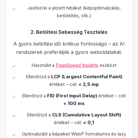
Javítsd ki a jelzett hibákat (képoptimalizálás,
betűtöltés, stb.)
2. Betöltési Sebesség Tesztelés
A gyors betöltési idő kritikus fontosságú – az AI
rendszerek preferálják a gyors weboldalakat.
Használd a
PageSpeed Insights
eszközt
Ellenőrizd a
LCP (Largest Contentful Paint)
értéket – cél:
< 2,5 mp
Ellenőrizd a
FID (First Input Delay)
értéket – cél:
< 100 ms
Ellenőrizd a
CLS (Cumulative Layout Shift)
értéket – cél:
< 0,1
Optimalizáld a képeket WebP formátumra és lazy