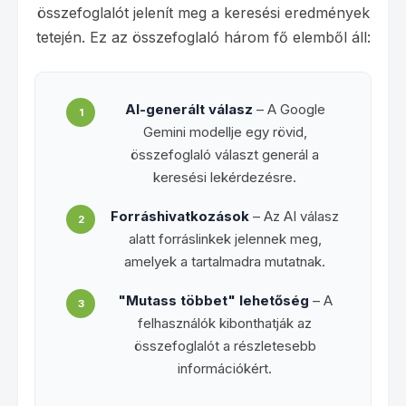
összefoglalót jelenít meg a keresési eredmények
tetején. Ez az összefoglaló három fő elemből áll:
AI-generált válasz
– A Google
1
Gemini modellje egy rövid,
összefoglaló választ generál a
keresési lekérdezésre.
Forráshivatkozások
– Az AI válasz
2
alatt forráslinkek jelennek meg,
amelyek a tartalmadra mutatnak.
"Mutass többet" lehetőség
– A
3
felhasználók kibonthatják az
összefoglalót a részletesebb
információkért.