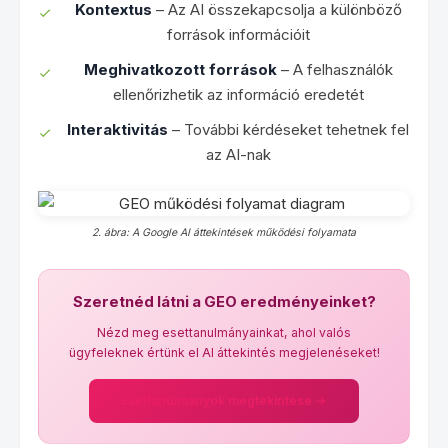
Kontextus
– Az AI összekapcsolja a különböző
források információit
Meghivatkozott források
– A felhasználók
ellenőrizhetik az információ eredetét
Interaktivitás
– További kérdéseket tehetnek fel
az AI-nak
2. ábra: A Google AI áttekintések működési folyamata
Szeretnéd látni a GEO eredményeinket?
Nézd meg esettanulmányainkat, ahol valós
ügyfeleknek értünk el AI áttekintés megjelenéseket!
Esettanulmányok megtekintése →