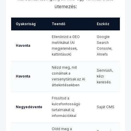
ütemezés:
Gyakoriság
Teendő
Eszköz
Ellenőrizd a GEO
Google
metrikákat (AI
Search
Havonta
megjelenések,
Console,
kattintások)
Ahrefs
Nézd meg, mit
Semrush,
csinálnak a
Havonta
kézi
versenytársak az AI
keresés
áttekintésekben
Frissítsd a
kulcsfontosságú
Negyedévente
Saját CMS
tartalmakat új
információkkal
Oldd meg a