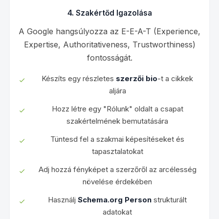
4. Szakértőd Igazolása
A Google hangsúlyozza az E-E-A-T (Experience,
Expertise, Authoritativeness, Trustworthiness)
fontosságát.
Készíts egy részletes
szerzői bio
-t a cikkek
aljára
Hozz létre egy "Rólunk" oldalt a csapat
szakértelmének bemutatására
Tüntesd fel a szakmai képesítéseket és
tapasztalatokat
Adj hozzá fényképet a szerzőről az arcélesség
növelése érdekében
Használj
Schema.org Person
strukturált
adatokat