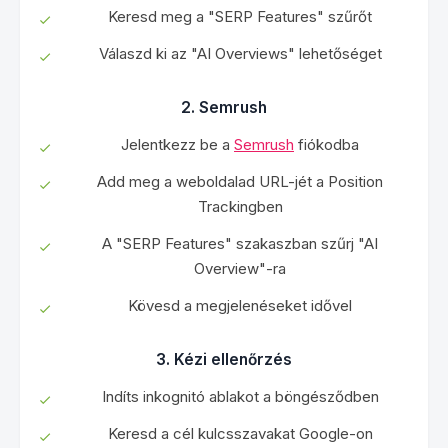
Keresd meg a "SERP Features" szűrőt
Válaszd ki az "AI Overviews" lehetőséget
2. Semrush
Jelentkezz be a
Semrush
fiókodba
Add meg a weboldalad URL-jét a Position
Trackingben
A "SERP Features" szakaszban szűrj "AI
Overview"-ra
Kövesd a megjelenéseket idővel
3. Kézi ellenőrzés
Indíts inkognitó ablakot a böngésződben
Keresd a cél kulcsszavakat Google-on