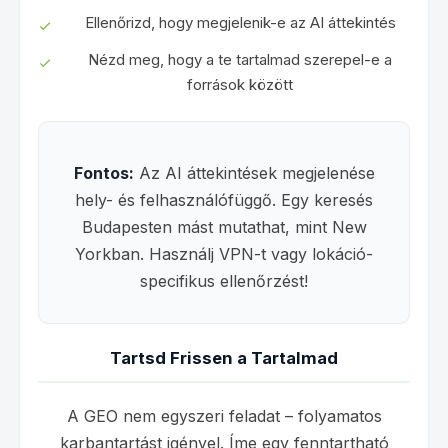
Ellenőrizd, hogy megjelenik-e az AI áttekintés
Nézd meg, hogy a te tartalmad szerepel-e a
források között
Fontos:
Az AI áttekintések megjelenése
hely- és felhasználófüggő. Egy keresés
Budapesten mást mutathat, mint New
Yorkban. Használj VPN-t vagy lokáció-
specifikus ellenőrzést!
Tartsd Frissen a Tartalmad
A GEO nem egyszeri feladat – folyamatos
karbantartást igényel. Íme egy fenntartható